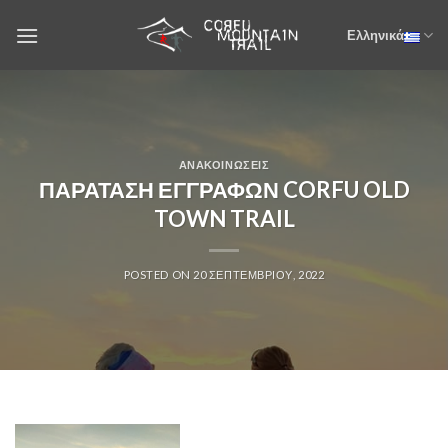
Skip
Ελληνικά
to
content
ΑΝΑΚΟΙΝΏΣΕΙΣ
ΠΑΡΑΤΑΣΗ ΕΓΓΡΑΦΩΝ CORFU OLD
TOWN TRAIL
POSTED ON
20 ΣΕΠΤΕΜΒΡΊΟΥ, 2022