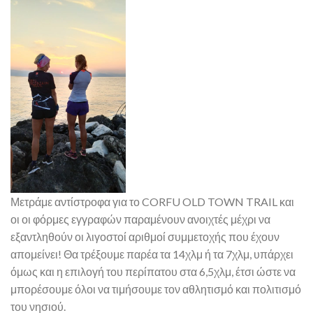
Μετράμε αντίστροφα για το CORFU OLD TOWN TRAIL και
οι οι φόρμες εγγραφών παραμένουν ανοιχτές μέχρι να
εξαντληθούν οι λιγοστοί αριθμοί συμμετοχής που έχουν
απομείνει! Θα τρέξουμε παρέα τα 14χλμ ή τα 7χλμ, υπάρχει
όμως και η επιλογή του περίπατου στα 6,5χλμ, έτσι ώστε να
μπορέσουμε όλοι να τιμήσουμε τον αθλητισμό και πολιτισμό
του νησιού.