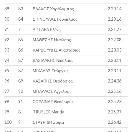
89
83
ΒΛΑΧΟΣ Χαράλαμπος
2.20.14
90
84
ΣΠΙΝΟΥΛΑΣ Γουλιέλμος
2.20.16
91
7
ΛΙΣΓΑΡΑ Ελένη
2.21.27
92
85
ΜΑΘΕΣΗΣ Νικόλαος
2.22.08
93
86
ΚΑΡΒΟΥΝΗΣ Αναστάσιος
2.23.03
94
87
ΒΑΣΙΛΑΚΗΣ Νικόλαος
2.23.11
95
87
ΜΙΧΑΛΑΣ Γεώργιος
2.23.11
96
89
ΚΑΣΑΠΗΣ Θεοδόσιος
2.24.36
97
90
ΜΠΑΛΛΟΣ Άγγελος
2.25.16
98
91
ΣΟΡΔΙΝΑΣ Θεόδωρος
2.25.23
99
8
TRUSLER Mandy
2.25.37
100
9
ΣΤΑΥΡΙΔΗ Σοφία
2.26.42