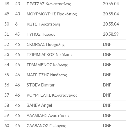
48
43
ΠΡΑΤΣΑΣ Κωνσταντίνος
20.55.04
49
43
ΜΟΥΡΜΟΥΡΗΣ Προκόπιος
20.55.04
50
6
ΚΩΤΣΗ Αικατερίνη
20.55.04
51
45
ΤΥΠΟΣ Παύλος
20.58.59
52
46
ΣΚΟΡΔΑΣ Πασχάλης
DNF
53
46
ΤΣΙΡΙΜΙΑΓΚΟΣ Νικόλαος
DNF
54
46
ΓΡΑΜΜΕΝΟΣ Ιωάννης
DNF
55
46
ΜΑΓΓΙΤΣΗΣ Νικόλαος
DNF
56
46
STOEV Dimitar
DNF
57
46
ΚΟΥΡΤΕΛΗΣ Κωνσταντίνος
DNF
58
46
BANEV Angel
DNF
59
46
ΑΔΑΜΙΔΗΣ Αναστάσιος
DNF
60
46
ΣΑΛΒΑΝΟΣ Γεώργιος
DNF