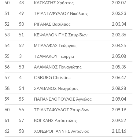
50
48
ΚΑΣΚΑΤΗΣ Χρήστος
2.03.07
51
49
ΤΡΙΑΝΤΑΦΥΛΛΟΥ Νικόλαος
2.03.23
52
50
ΡΙΓΑΝΑΣ Βασίλειος
2.03.34
53
51
ΚΕΦΑΛΛΟΝΙΤΗΣ Σπυρίδων
2.03.36
54
52
ΜΠΑΛΑΦΑΣ Γεώργιος
2.04.25
55
3
ΤΖΑΜΑΚΟΥ Γεωργία
2.05.08
56
53
ΑΛΑΜΑΝΟΣ Παναγιώτης
2.05.35
57
4
OSBURG Christina
2.06.47
58
54
ΣΑΛΒΑΝΟΣ Νικηφόρος
2.08.28
59
55
ΠΑΠΑΝΕΛΟΠΟΥΛΟΣ Άγγελος
2.09.04
60
56
ΤΡΙΑΝΤΑΦΥΛΛΟΣ Σπυρίδων
2.09.19
61
57
ΒΟΓΚΛΗΣ Απόστολος
2.09.52
62
58
ΧΟΝΔΡΟΓΙΑΝΝΗΣ Αντώνιος
2.10.16