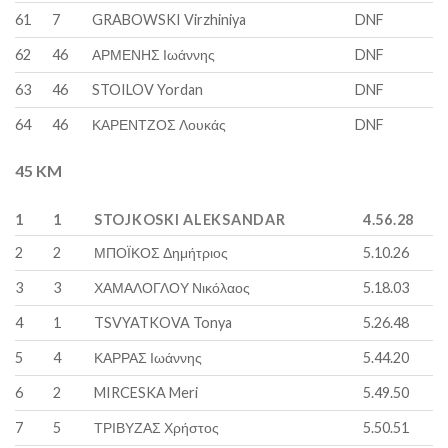
61
7
GRABOWSKI Virzhiniya
DNF
62
46
ΑΡΜΕΝΗΣ Ιωάννης
DNF
63
46
STOILOV Yordan
DNF
64
46
ΚΑΡΕΝΤΖΟΣ Λουκάς
DNF
45 KM
1
1
STOJKOSKI ALEKSANDAR
4.56.28
2
2
ΜΠΟΪΚΟΣ Δημήτριος
5.10.26
3
3
ΧΑΜΑΛΟΓΛΟΥ Νικόλαος
5.18.03
4
1
TSVYATKOVA Tonya
5.26.48
5
4
ΚΑΡΡΑΣ Ιωάννης
5.44.20
6
2
MIRCESKA Meri
5.49.50
7
5
ΤΡΙΒΥΖΑΣ Χρήστος
5.50.51