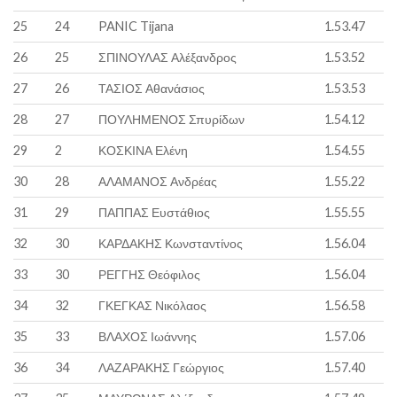
25
24
PANIC Tijana
1.53.47
26
25
ΣΠΙΝΟΥΛΑΣ Αλέξανδρος
1.53.52
27
26
ΤΑΣΙΟΣ Αθανάσιος
1.53.53
28
27
ΠΟΥΛΗΜΕΝΟΣ Σπυρίδων
1.54.12
29
2
ΚΟΣΚΙΝΑ Ελένη
1.54.55
30
28
ΑΛΑΜΑΝΟΣ Ανδρέας
1.55.22
31
29
ΠΑΠΠΑΣ Ευστάθιος
1.55.55
32
30
ΚΑΡΔΑΚΗΣ Κωνσταντίνος
1.56.04
33
30
ΡΕΓΓΗΣ Θεόφιλος
1.56.04
34
32
ΓΚΕΓΚΑΣ Νικόλαος
1.56.58
35
33
ΒΛΑΧΟΣ Ιωάννης
1.57.06
36
34
ΛΑΖΑΡΑΚΗΣ Γεώργιος
1.57.40