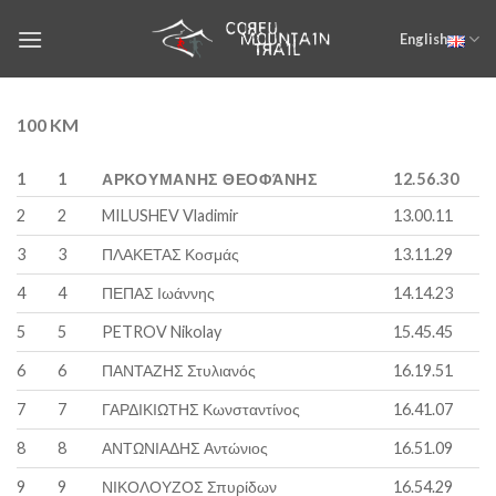
Skip
English
to
content
100 KM
1
1
ΑΡΚΟΥΜΑΝΗΣ ΘΕΟΦΆΝΗΣ
12.56.30
2
2
MILUSHEV Vladimir
13.00.11
3
3
ΠΛΑΚΕΤΑΣ Κοσμάς
13.11.29
4
4
ΠΕΠΑΣ Ιωάννης
14.14.23
5
5
PETROV Nikolay
15.45.45
6
6
ΠΑΝΤΑΖΗΣ Στυλιανός
16.19.51
7
7
ΓΑΡΔΙΚΙΩΤΗΣ Κωνσταντίνος
16.41.07
8
8
ΑΝΤΩΝΙΑΔΗΣ Αντώνιος
16.51.09
9
9
ΝΙΚΟΛΟΥΖΟΣ Σπυρίδων
16.54.29