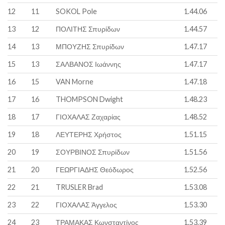
12
11
SOKOL Pole
1.44.06
13
12
ΠΟΛΙΤΗΣ Σπυρίδων
1.44.57
14
13
ΜΠΟΥΖΗΣ Σπυρίδων
1.47.17
15
13
ΣΑΛΒΑΝΟΣ Ιωάννης
1.47.17
16
15
VAN Morne
1.47.18
17
16
THOMPSON Dwight
1.48.23
18
17
ΓΙΟΧΑΛΑΣ Ζαχαρίας
1.48.52
19
18
ΛΕΥΤΕΡΗΣ Χρήστος
1.51.15
20
19
ΣΟΥΡΒΙΝΟΣ Σπυρίδων
1.51.56
21
20
ΓΕΩΡΓΙΑΔΗΣ Θεόδωρος
1.52.56
22
21
TRUSLER Brad
1.53.08
23
22
ΓΙΟΧΑΛΑΣ Άγγελος
1.53.30
24
23
ΤΡΑΜΑΚΑΣ Κωνσταντίνος
1.53.39