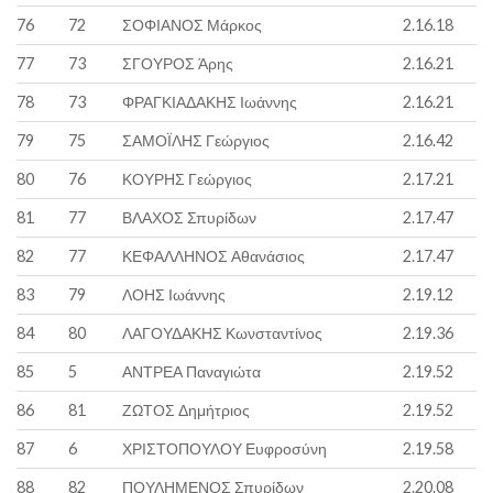
76
72
ΣΟΦΙΑΝΟΣ Μάρκος
2.16.18
77
73
ΣΓΟΥΡΟΣ Άρης
2.16.21
78
73
ΦΡΑΓΚΙΑΔΑΚΗΣ Ιωάννης
2.16.21
79
75
ΣΑΜΟΪΛΗΣ Γεώργιος
2.16.42
80
76
ΚΟΥΡΗΣ Γεώργιος
2.17.21
81
77
ΒΛΑΧΟΣ Σπυρίδων
2.17.47
82
77
ΚΕΦΑΛΛΗΝΟΣ Αθανάσιος
2.17.47
83
79
ΛΟΗΣ Ιωάννης
2.19.12
84
80
ΛΑΓΟΥΔΑΚΗΣ Κωνσταντίνος
2.19.36
85
5
ΑΝΤΡΕΑ Παναγιώτα
2.19.52
86
81
ΖΩΤΟΣ Δημήτριος
2.19.52
87
6
ΧΡΙΣΤΟΠΟΥΛΟΥ Ευφροσύνη
2.19.58
88
82
ΠΟΥΛΗΜΕΝΟΣ Σπυρίδων
2.20.08