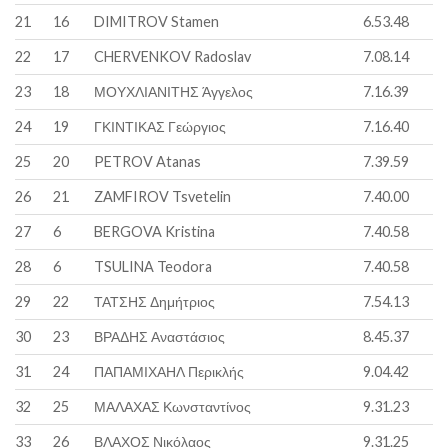
21
16
DIMITROV Stamen
6.53.48
22
17
CHERVENKOV Radoslav
7.08.14
23
18
ΜΟΥΧΛΙΑΝΙΤΗΣ Άγγελος
7.16.39
24
19
ΓΚΙΝΤΙΚΑΣ Γεώργιος
7.16.40
25
20
PETROV Atanas
7.39.59
26
21
ZAMFIROV Tsvetelin
7.40.00
27
6
BERGOVA Kristina
7.40.58
28
6
TSULINA Teodora
7.40.58
29
22
ΤΑΤΣΗΣ Δημήτριος
7.54.13
30
23
ΒΡΑΔΗΣ Αναστάσιος
8.45.37
31
24
ΠΑΠΑΜΙΧΑΗΛ Περικλής
9.04.42
32
25
ΜΑΛΑΧΑΣ Κωνσταντίνος
9.31.23
33
26
ΒΛΑΧΟΣ Νικόλαος
9.31.25