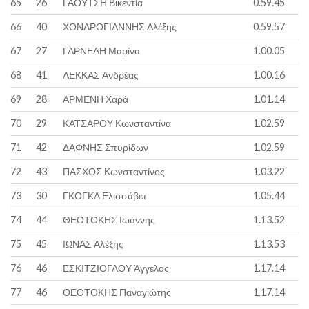
65
26
ΓΑΟΥΤΣΗ Βικεντία
0.59.45
66
40
ΧΟΝΔΡΟΓΙΑΝΝΗΣ Αλέξης
0.59.57
67
27
ΓΑΡΝΕΛΗ Μαρίνα
1.00.05
68
41
ΛΕΚΚΑΣ Ανδρέας
1.00.16
69
28
ΑΡΜΕΝΗ Χαρά
1.01.14
70
29
ΚΑΤΣΑΡΟΥ Κωνσταντίνα
1.02.59
71
42
ΔΑΦΝΗΣ Σπυρίδων
1.02.59
72
43
ΠΑΣΧΟΣ Κωνσταντίνος
1.03.22
73
30
ΓΚΟΓΚΑ Ελισσάβετ
1.05.44
74
44
ΘΕΟΤΟΚΗΣ Ιωάννης
1.13.52
75
45
ΙΩΝΑΣ Αλέξης
1.13.53
76
46
ΕΣΚΙΤΖΙΟΓΛΟΥ Άγγελος
1.17.14
77
46
ΘΕΟΤΟΚΗΣ Παναγιώτης
1.17.14