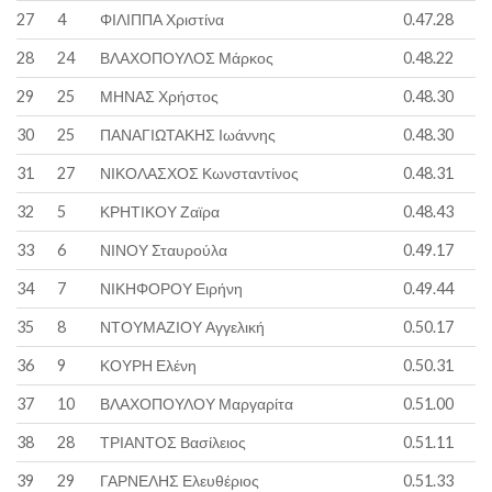
27
4
ΦΙΛΙΠΠΑ Χριστίνα
0.47.28
28
24
ΒΛΑΧΟΠΟΥΛΟΣ Μάρκος
0.48.22
29
25
ΜΗΝΑΣ Χρήστος
0.48.30
30
25
ΠΑΝΑΓΙΩΤΑΚΗΣ Ιωάννης
0.48.30
31
27
ΝΙΚΟΛΑΣΧΟΣ Κωνσταντίνος
0.48.31
32
5
ΚΡΗΤΙΚΟΥ Ζαϊρα
0.48.43
33
6
ΝΙΝΟΥ Σταυρούλα
0.49.17
34
7
ΝΙΚΗΦΟΡΟΥ Ειρήνη
0.49.44
35
8
ΝΤΟΥΜΑΖΙΟΥ Αγγελική
0.50.17
36
9
ΚΟΥΡΗ Ελένη
0.50.31
37
10
ΒΛΑΧΟΠΟΥΛΟΥ Μαργαρίτα
0.51.00
38
28
ΤΡΙΑΝΤΟΣ Βασίλειος
0.51.11
39
29
ΓΑΡΝΕΛΗΣ Ελευθέριος
0.51.33