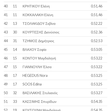
40
11
ΚΡΗΤΙΚΟΥ Ελένη
0.51.46
41
11
ΚΟΚΚΑΛΑΚΗ Ελένη
0.51.46
42
13
ΤΣΟΛΑΚΙΔΟΥ Σεβίνα
0.52.22
43
30
ΚΟΥΡΤΕΣΗΣ Διονύσιος
0.52.36
44
31
ΤΖΗΜΟΣ Δημήτριος
0.52.53
45
14
ΒΛΑΧΟΥ Σοφία
0.53.05
46
15
ΚΟΝΤΟΥ Μαγδαληνή
0.53.22
47
15
ΓΙΑΝΝΟΥΛΗ Έλσα
0.53.22
48
17
HEGEDUS Nora
0.53.25
49
17
SOOS Edina
0.53.25
50
32
ΒΑΣΙΛΑΚΗΣ Στυλιανός
0.53.27
51
33
ΚΑΣΣΙΜΗΣ Σπυρίδων
0.54.35
52
19
ΚΟΥΣΟΥΝΗ Μαγδαληνή
0.54.35