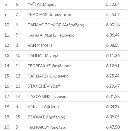
8
6
ΦΑΪΤΑΣ Μάριος
5.52.04
9
7
ΣΚΑΦΙΔΑΣ Χαράλαμπος
5.55.07
10
8
ΠΑΠΑΔΟΠΟΥΛΟΣ Αλέξανδρος
6.00.18
11
9
ΚΑΡΑΤΑΓΛΙΔΗΣ Γεώργιος
6.06.49
12
3
VAN Marcella
6.08.59
13
10
ΠΑΠΠΑΣ Μιχαήλ
6.11.26
14
11
ΓΕΩΡΓΑΚΗΣ Θεόδωρος
6.12.51
15
12
ΠΑΤΣΙΑΤΖΗΣ Ιωάννης
6.25.49
16
13
STANCHEV Yosif
6.29.47
17
14
ΠΑΧΟΥΜΗΣ Γεώργιος
6.31.38
18
4
JOKUTI Adrienn
6.34.29
19
15
ΤΖΙΩΝΑΣ Δημήτριος
6.39.05
20
5
ΓΙΑΤΡΑΚΟΥ Νικολέτα
6.47.50