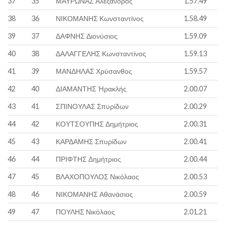
37
35
ΜΑΥΡΩΝΑΣ Αλέξανδρος
1.57.49
38
36
ΝΙΚΟΜΑΝΗΣ Κωνσταντίνος
1.58.49
39
37
ΔΑΦΝΗΣ Διονύσιος
1.59.09
40
38
ΔΑΛΑΓΓΕΛΗΣ Κωνσταντίνος
1.59.13
41
39
ΜΑΝΔΗΛΑΣ Χρύσανθος
1.59.57
42
40
ΔΙΑΜΑΝΤΗΣ Ήρακλής
2.00.07
43
41
ΣΠΙΝΟΥΛΑΣ Σπυρίδων
2.00.29
44
42
ΚΟΥΤΣΟΥΠΗΣ Δημήτριος
2.00.31
45
43
ΚΑΡΔΑΜΗΣ Σπυρίδων
2.00.41
46
44
ΠΡΙΦΤΗΣ Δημήτριος
2.00.44
47
45
ΒΛΑΧΟΠΟΥΛΟΣ Νικόλαος
2.00.53
48
46
ΝΙΚΟΜΑΝΗΣ Αθανάσιος
2.00.59
49
47
ΠΟΥΛΗΣ Νικόλαος
2.01.21