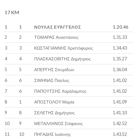
17 KM
1
1
ΝΟΥΛΑΣ ΕΥΆΓΓΕΛΟΣ
1.20.46
2
2
ΤΟΜΑΡΑΣ Αναστάσιος
1.31.33
3
3
ΚΩΣΤΑΓΙΑΝΝΗΣ Χριστόφορος
1.34.43
4
4
ΠΛΑΣΚΑΣΟΒΙΤΗΣ Δημήτριος
1.35.27
5
5
ΑΠΕΡΓΗΣ Σπυρίδων
1.36.04
6
6
ΣΙΜΗΝΑΣ Παύλος
1.41.02
7
6
ΠΑΠΟΥΤΣΗΣ Χαράλαμπος
1.41.02
8
1
ΑΠΟΣΤΟΛΟΥ Μαρία
1.41.09
9
8
ΣΕΛΕΤΗΣ Δημήτριος
1.41.10
10
9
ΜΕΤΑΛΛΗΝΟΣ Στέφανος
1.42.52
11
10
ΠΗΓΑΔΗΣ Ιωάννης
1.43.52